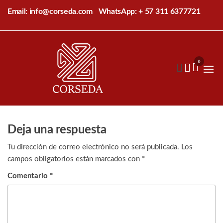
Saltar
Email: info@corseda.com
WhatsApp: + 57 311 6377721
al
contenido
Corseda
Corporación
para el
0
desarrollo
de la
sericultura
del Cauca
Deja una respuesta
Tu dirección de correo electrónico no será publicada.
Los
campos obligatorios están marcados con
*
Comentario
*