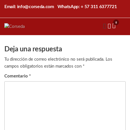
Saltar
Email: info@corseda.com
WhatsApp: + 57 311 6377721
al
contenido
0
Corseda
Corporación
para el
desarrollo
de la
Deja una respuesta
sericultura
del Cauca
Tu dirección de correo electrónico no será publicada.
Los
campos obligatorios están marcados con
*
Comentario
*