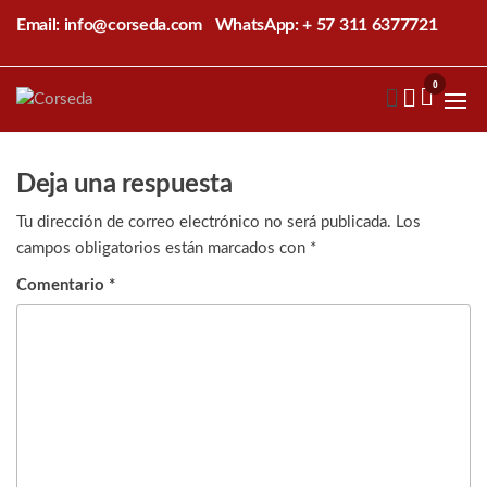
Saltar
Email: info@corseda.com
WhatsApp: + 57 311 6377721
al
contenido
0
Corseda
Corporación
para el
desarrollo
de la
Deja una respuesta
sericultura
del Cauca
Tu dirección de correo electrónico no será publicada.
Los
campos obligatorios están marcados con
*
Comentario
*