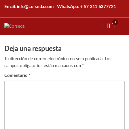
Saltar
Email: info@corseda.com
WhatsApp: + 57 311 6377721
al
contenido
0
Corseda
Corporación
para el
desarrollo
de la
Deja una respuesta
sericultura
del Cauca
Tu dirección de correo electrónico no será publicada.
Los
campos obligatorios están marcados con
*
Comentario
*