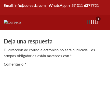
Saltar
Email: info@corseda.com
WhatsApp: + 57 311 6377721
al
contenido
0
Corseda
Corporación
para el
desarrollo
de la
Deja una respuesta
sericultura
del Cauca
Tu dirección de correo electrónico no será publicada.
Los
campos obligatorios están marcados con
*
Comentario
*