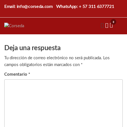
Saltar
Email: info@corseda.com
WhatsApp: + 57 311 6377721
al
contenido
0
Corseda
Corporación
para el
desarrollo
de la
Deja una respuesta
sericultura
del Cauca
Tu dirección de correo electrónico no será publicada.
Los
campos obligatorios están marcados con
*
Comentario
*