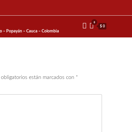
0
$ 0
io – Popayán – Cauca – Colombia
obligatorios están marcados con
*