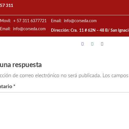
57 311
Movil: + 57 311 6377721
Email: info@corseda.com
Email: info@corseda.com
Dirección: Cra. 11 # 62N – 48 B/ San Ignac
 una respuesta
cción de correo electrónico no será publicada.
Los campos 
tario
*