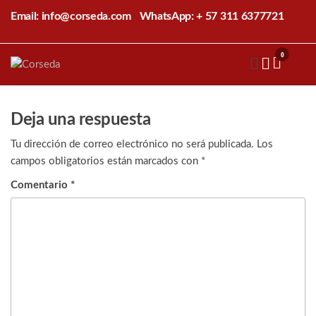
Saltar
Email: info@corseda.com
WhatsApp: + 57 311 6377721
al
contenido
0
Corseda
Corporación
para el
desarrollo
de la
Deja una respuesta
sericultura
del Cauca
Tu dirección de correo electrónico no será publicada.
Los
campos obligatorios están marcados con
*
Comentario
*