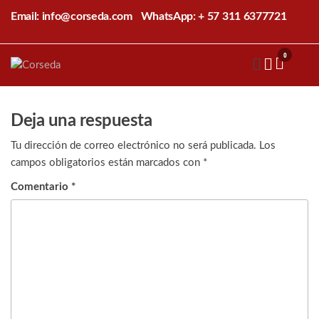
Saltar
Email: info@corseda.com
WhatsApp: + 57 311 6377721
al
contenido
0
Corseda
Corporación
para el
desarrollo
de la
Deja una respuesta
sericultura
del Cauca
Tu dirección de correo electrónico no será publicada.
Los
campos obligatorios están marcados con
*
Comentario
*