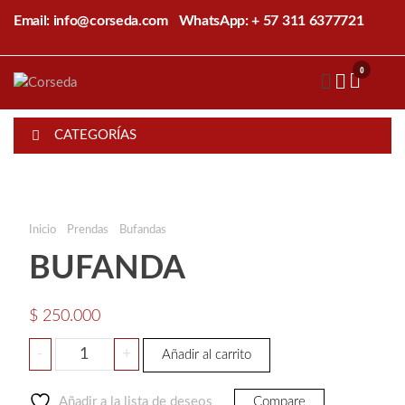
Saltar
Email: info@corseda.com
WhatsApp: + 57 311 6377721
al
contenido
0
Corseda
Corporación
para el
desarrollo
CATEGORÍAS
de la
sericultura
del Cauca
Inicio
/
Prendas
/
Bufandas
/ BUFANDA
BUFANDA
$
250.000
BUFANDA
-
+
Añadir al carrito
cantidad
Añadir a la lista de deseos
Compare